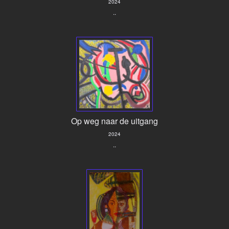
2024
..
Op weg naar de uitgang
2024
..