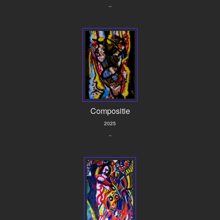
..
Compositie
2025
..