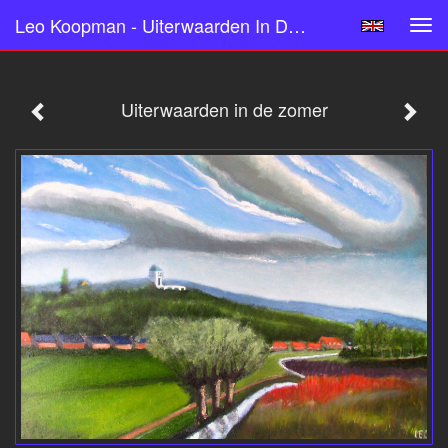
Leo Koopman - Uiterwaarden In De Zomer
Tog
navi
Uiterwaarden in de zomer