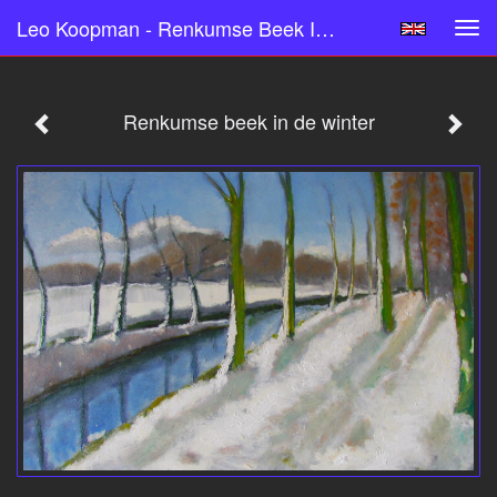
Leo Koopman - Renkumse Beek In De Winter
Tog
navi
Renkumse beek in de winter