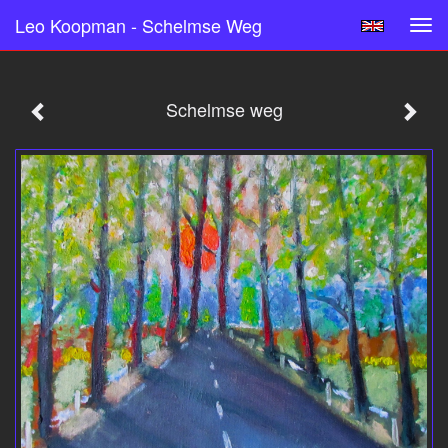
Leo Koopman - Schelmse Weg
Tog
navi
Schelmse weg