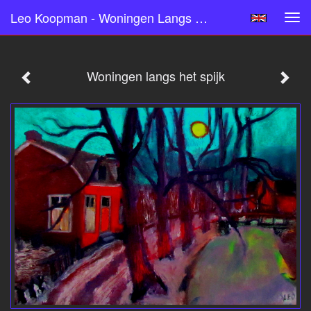
Leo Koopman - Woningen Langs Het Spijk
Tog
navi
Woningen langs het spijk