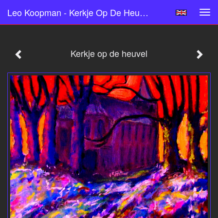
Leo Koopman - Kerkje Op De Heuvel
Tog
navi
Kerkje op de heuvel