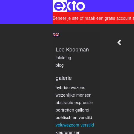
Beheer je site
of
maak een gratis account 
Leo Koopman
inleiding
blog
galerie
hybride wezens
wezenlijke mensen
abstracte expressie
portretten gallerei
poëtisch en verstild
veluwezoom verstild
kleurgrenzen